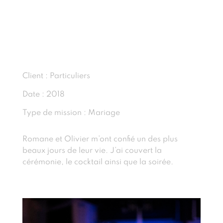
Client : Particuliers
Date : 2018
Type de mission : Mariage
Romane et Olivier m’ont confié un des plus
beaux jours de leur vie. J’ai couvert la
cérémonie, le cocktail ainsi que la soirée.