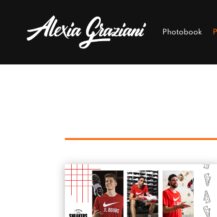
Photobook
P