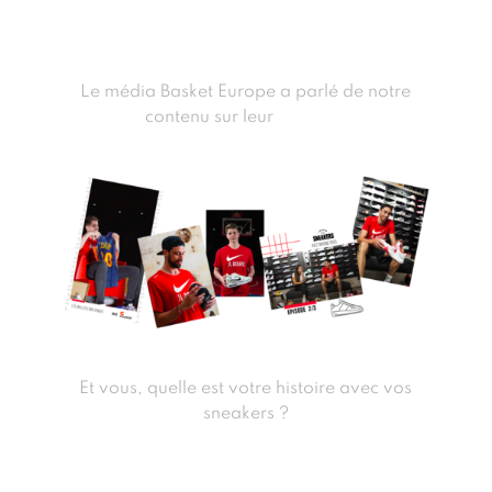
Le média Basket Europe a parlé de notre
contenu sur leur
site web
Et vous, quelle est votre histoire avec vos
sneakers ?